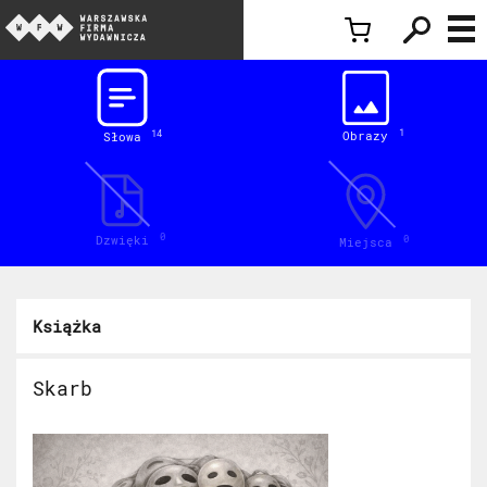
Inspiracje
1
Obrazy
14
Słowa
0
Dzwięki
0
Miejsca
Książka
Skarb