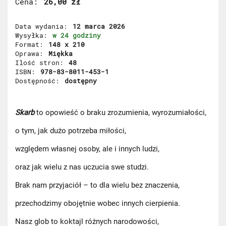
Cena
26,00 zł
Data wydania
12 marca 2026
Wysyłka
w 24 godziny
Format
148 x 210
Oprawa
Miękka
Ilość stron
48
ISBN
978-83-8011-453-1
Dostępność
dostępny
Skarb
to opowieść o braku zrozumienia, wyrozumiałości,
o tym, jak dużo potrzeba miłości,
względem własnej osoby, ale i innych ludzi,
oraz jak wielu z nas uczucia swe studzi.
Brak nam przyjaciół – to dla wielu bez znaczenia,
przechodzimy obojętnie wobec innych cierpienia.
Nasz glob to koktajl różnych narodowości,