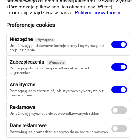
prawidłowego działania naszej księgarni. Możesz wybrać,
które rodzaje plików cookies akceptujesz. Więcej
informacji znajdziesz w naszej
Polityce prywatności
.
Barbara Pędzioch
Preferencje cookies
Niezbędne
Wymagane
Umożliwiają podstawowe funkcje strony i są wymagane
do jej działania
Zabezpieczenia
Wymagane
Pomagają chronić stronę i użytkowników przed
zagrożeniami
Analityczne
Pomagają nam zrozumieć, jak użytkownicy korzystają z
naszej strony
Reklamowe
Umożliwiają wyświetlanie spersonalizowanych reklam
Dane reklamowe
Pozwalają na gromadzenie danych do celów reklamowych