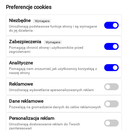
Preferencje cookies
CHCĘ ZOSTAĆ UŻYTKOWNIKIEM WFW
Niezbędne
Wymagane
Umożliwiają podstawowe funkcje strony i są wymagane
do jej działania
Zabezpieczenia
Utwórz konto
Wymagane
Pomagają chronić stronę i użytkowników przed
zagrożeniami
Analityczne
Pomagają nam zrozumieć, jak użytkownicy korzystają z
naszej strony
Reklamowe
Umożliwiają wyświetlanie spersonalizowanych reklam
Dane reklamowe
Pozwalają na gromadzenie danych do celów reklamowych
Copyright 2026
Personalizacja reklam
Warszawska Firma Wydawnicza Sp z o.o.
Umożliwiają dostosowanie reklam do Twoich
zainteresowań
-