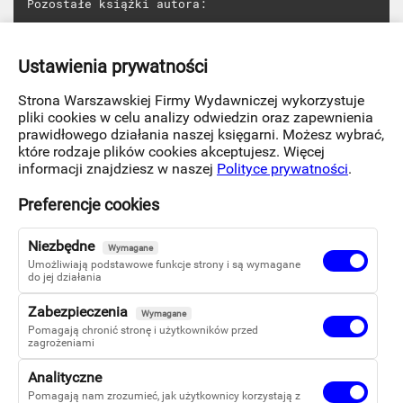
Pozostałe książki autora:
Zbiorowa panika
Zestaw Książek Norberta Myszkiewicza
Ustawienia prywatności
W mojej doskonałej czerni
Acyklowir
Strona Warszawskiej Firmy Wydawniczej wykorzystuje
Myszy słomianego zapału
pliki cookies w celu analizy odwiedzin oraz zapewnienia
prawidłowego działania naszej księgarni. Możesz wybrać,
które rodzaje plików cookies akceptujesz. Więcej
Norbert Myszkiewicz
(ur. 14 października 2000 roku
informacji znajdziesz w naszej
Polityce prywatności
.
w Łodzi) – autor mieszkający w Warszawie, zajmujący się
poezją liryczną oraz krótkimi formami grozy z pogranicza
Preferencje cookies
science fiction i thrillera. Jego twórczość wyróżnia się
unikalnym połączeniem emocjonalnych refleksji nad
ludzkim postrzeganiem rzeczywistości z precyzją
Niezbędne
Wymagane
naukowego spojrzenia na jej konstrukcję. Inspiracje
Umożliwiają podstawowe funkcje strony i są wymagane
czerpie z życia i nauk ścisłych, tworząc historie, które
do jej działania
balansują między uczuciem a logiką.
Zabezpieczenia
Wymagane
Pomagają chronić stronę i użytkowników przed
zagrożeniami
Analityczne
Pomagają nam zrozumieć, jak użytkownicy korzystają z