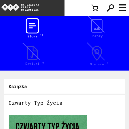
Inspiracje
0
Obrazy
19
Słowa
0
Dzwięki
0
Miejsca
Książka
Czwarty Typ Życia