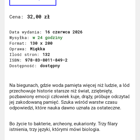
Cena
32,00 zł
Data wydania
16 czerwca 2026
Wysyłka
w 24 godziny
Format
130 x 200
Oprawa
Miękka
Ilość stron
132
ISBN
978-83-8011-849-2
Dostępność
dostępny
Na biegunach, gdzie woda pamięta więcej niż ludzie, a lód
przechowuje historie starsze niż świat, zziębnięty,
pozbawiony emocji człowiek kuje, drąży, próbuje odczytać
jej zakodowaną pamięć. Szuka wśród warstw czasu
odpowiedzi, które nauka dawno uznała za ostateczne.
Bo życie to bakterie, archeony, eukarionty. Trzy filary
istnienia, trzy języki, którymi mówi biologia.