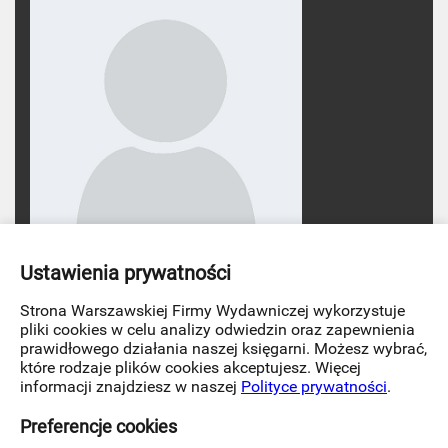
Agata Gościmska
Ustawienia prywatności
Strona Warszawskiej Firmy Wydawniczej wykorzystuje
pliki cookies w celu analizy odwiedzin oraz zapewnienia
prawidłowego działania naszej księgarni. Możesz wybrać,
Agata Gościmska
, absolwentka Wydziału Nauk
które rodzaje plików cookies akceptujesz. Więcej
Politycznych i Dziennikarstwa UAM w Poznaniu.
informacji znajdziesz w naszej
Polityce prywatności
.
Romantyczka, marzycielka, patrząca na świat oczami
dziecka. Uwielbia spacery po lesie, wycieczki rowerowe,
Preferencje cookies
a kocie mruczenie to dla niej najpiękniejsza muzyka
świata. Nie ufa ludziom, którzy nie kochają kotów. Nikt