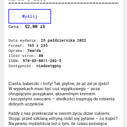
Wyślij
Cena
52,00 zł
Data wydania
25 października 2022
Format
165 x 235
Oprawa
Twarda
Ilość stron
80
ISBN
978-83-8011-202-5
Dostępność
niedostępny
Ciasta, babeczki i torty! Tak piękne, że aż żal je zjeść!
W wypiekach musi być coś wyjątkowego – poza
chrupiącymi posypkami, aksamitnym kremem
i soczystymi owocami – słodkości inspirują do robienia
dobrych uczynków.
Każdy z nas przekraczał w swoim życiu drzwi cukierni.
Stojąc przed szklaną witryną rodzi się pytanie – co kupić?
Na pewno myśleliście też o tym, ile czasu poświęca