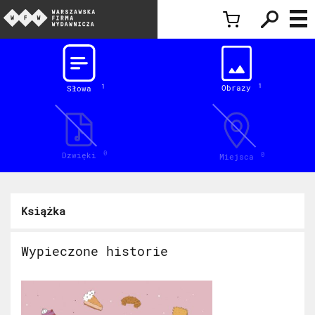
Inspiracje
1
Obrazy
1
Słowa
0
Dzwięki
0
Miejsca
Książka
Wypieczone historie