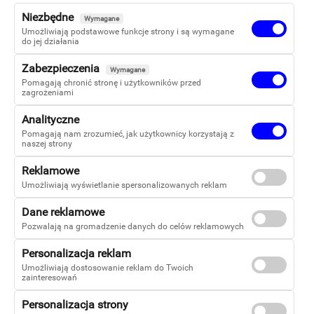
nie jest za duży na bajki, a to właśnie one przekazują
Niezbędne
Wymagane
najważniejsze wartości. W życiu też warto na chwilę się
Umożliwiają podstawowe funkcje strony i są wymagane
zatrzymać, rozejrzeć się wokół siebie i po prostu docenić
do jej działania
to, co widzą oczy.
Zabezpieczenia
Wymagane
Pomagają chronić stronę i użytkowników przed
zagrożeniami
Analityczne
Pomagają nam zrozumieć, jak użytkownicy korzystają z
naszej strony
Reklamowe
Umożliwiają wyświetlanie spersonalizowanych reklam
Dane reklamowe
Pozwalają na gromadzenie danych do celów reklamowych
Copyright 2026
Personalizacja reklam
Warszawska Firma Wydawnicza Sp z o.o.
Umożliwiają dostosowanie reklam do Twoich
zainteresowań
-
Kontakt
Personalizacja strony