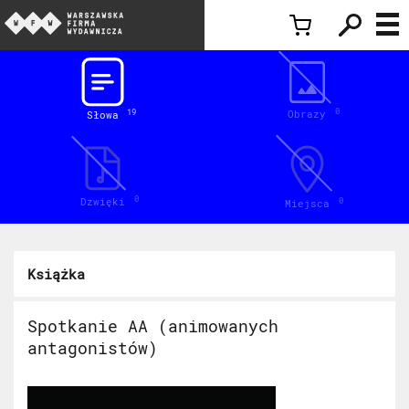
Inspiracje
0
Obrazy
19
Słowa
0
Dzwięki
0
Miejsca
Książka
Spotkanie AA (animowanych
antagonistów)