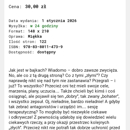
Cena
30,00 zł
Data wydania
1 stycznia 2026
Wysyłka
w 24 godziny
Format
148 x 210
Oprawa
Miękka
Ilość stron
122
ISBN
978-83-8011-473-9
Dostępność
dostępny
Jak jest w bajkach? Wiadomo – dobro zawsze zwycięża.
No, ale co z tą drugą stroną? Co z tymi „złymi”? Czy
naprawdę nikt się nad tym nie zastanawia? Przegrali – i
już? To wszystko? Przecież oni też mieli swoje cele,
marzenia, plany, uczucia… Także chcieli być kimś i coś
osiągnąć, ale pojawił się ten „dobry”, tak zwany „bohater”,
i wszystko zepsuł. Oj, nieładnie, bardzo nieładnie! A gdyby
tak zebrać antagonistów i urządzić im… sesję
terapeutyczną? To mogłoby być niezwykle ciekawe
i odkrywcze! Z pewnością udałoby się dowiedzieć wielu
ciekawych rzeczy, a przy okazji przestrzec kolejnych
„złych”. Przecież nikt nie potrafi tak dobrze uchronić przed