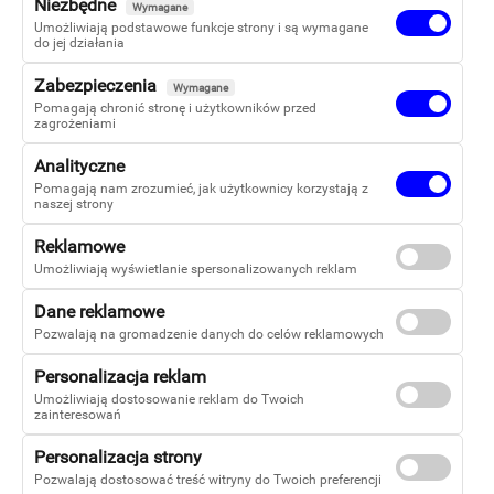
Katarzyna Tarasek
Niezbędne
Wymagane
Umożliwiają podstawowe funkcje strony i są wymagane
do jej działania
Zabezpieczenia
Wymagane
Pomagają chronić stronę i użytkowników przed
zagrożeniami
Analityczne
Pomagają nam zrozumieć, jak użytkownicy korzystają z
naszej strony
Reklamowe
Umożliwiają wyświetlanie spersonalizowanych reklam
Dane reklamowe
Pozwalają na gromadzenie danych do celów reklamowych
Copyright 2026
Personalizacja reklam
Warszawska Firma Wydawnicza Sp z o.o.
Umożliwiają dostosowanie reklam do Twoich
zainteresowań
-
Kontakt
Personalizacja strony
Facebook
Pozwalają dostosować treść witryny do Twoich preferencji