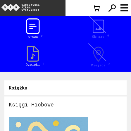
Inspiracje
0
Obrazy
21
Słowa
1
Dzwięki
0
Miejsca
Książka
Księgi Hiobowe