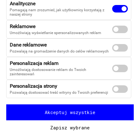
Analityczne
Pomagają nam zrozumieć, jak użytkownicy korzystają z
naszej strony
Reklamowe
Umożliwiają wyświetlanie spersonalizowanych reklam
Dane reklamowe
Pozwalają na gromadzenie danych do celów reklamowych
Copyright 2026
Personalizacja reklam
Warszawska Firma Wydawnicza Sp z o.o.
Umożliwiają dostosowanie reklam do Twoich
zainteresowań
-
Kontakt
Personalizacja strony
Facebook
Pozwalają dostosować treść witryny do Twoich preferencji
YouTube
-
Akceptuj wszystkie
Używanie plików cookies
Regulamin
Zapisz wybrane