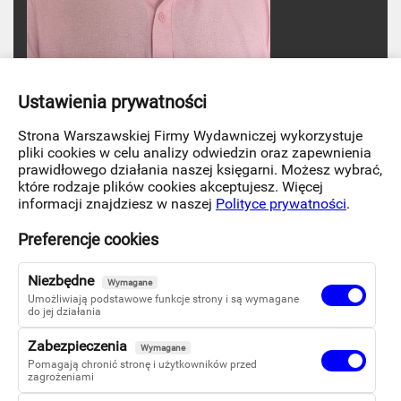
Krystian Klekot
Ustawienia prywatności
Strona Warszawskiej Firmy Wydawniczej wykorzystuje
pliki cookies w celu analizy odwiedzin oraz zapewnienia
Pozostałe książki autora:
prawidłowego działania naszej księgarni. Możesz wybrać,
Zestaw tomików Krystiana Klekota
które rodzaje plików cookies akceptujesz. Więcej
Rapsodia
informacji znajdziesz w naszej
Polityce prywatności
.
Preferencje cookies
Krystian Klekot
(rocznik 99) od trzynastego roku życia
dzieli swój los między Polską a Francją. W Paryżu
Niezbędne
Wymagane
ukończył polonistykę i anglistykę na Sorbonie. Na co
Umożliwiają podstawowe funkcje strony i są wymagane
dzień jest tłumaczem, nauczycielem, a ostatnio poświęca
do jej działania
się pracy naukowej.
Zabezpieczenia
Wymagane
Pomagają chronić stronę i użytkowników przed
zagrożeniami