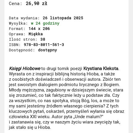
Cena
26,90 zł
Data wydania
26 listopada 2025
Wysyłka
w 24 godziny
Format
144 x 206
Oprawa
Miękka
Ilość stron
38
ISBN
978-83-8011-561-3
Dostępność
dostępny
Księgi Hiobowe
to drugi tomik poezji
Krystiana Klekota
.
Wyrasta on z inspiracji biblijną historią Hioba, a także
z osobistych doświadczeń i obserwacji autora. Zbiór ten
jest swoistym dialogiem podmiotu lirycznego z Bogiem.
Młody mężczyzna, zagubiony w dzisiejszym świecie, stara
się zrozumieć, co tak faktycznie leży u podstaw zła. Czy
za wszystkim, co nas spotyka, stoją Bóg, los, a może to
my sami jesteśmy źródłem własnego cierpienia? Z tych
kluczowych pytań, oskarżeń, przemyśleń wyłania się obraz
człowieka XXI wieku. Autor pyta „Unde malum?"
i zastanawia się, czy w naszym życiu wiara zwycięży tak,
jak stało się u Hioba.