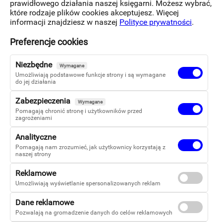
prawidłowego działania naszej księgarni. Możesz wybrać,
które rodzaje plików cookies akceptujesz. Więcej
Józef Bejnar
informacji znajdziesz w naszej
Polityce prywatności
.
Preferencje cookies
Pozostałe książki autora:
Niezbędne
Wymagane
Umożliwiają podstawowe funkcje strony i są wymagane
Absurdy wyssane z palca. Dwieście limeryków
do jej działania
Zabezpieczenia
Wymagane
Pomagają chronić stronę i użytkowników przed
zagrożeniami
Analityczne
Pomagają nam zrozumieć, jak użytkownicy korzystają z
naszej strony
Reklamowe
Umożliwiają wyświetlanie spersonalizowanych reklam
Dane reklamowe
Pozwalają na gromadzenie danych do celów reklamowych