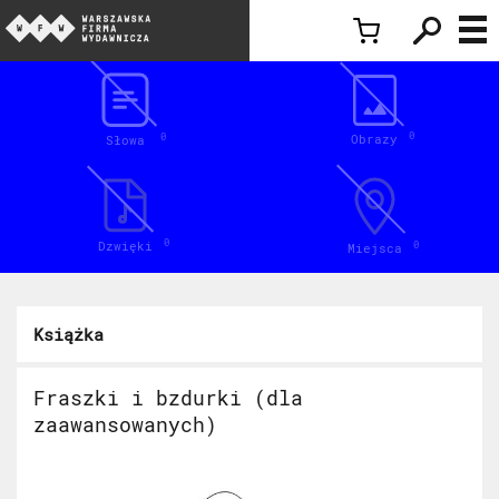
Inspiracje
0
Obrazy
0
Słowa
0
Dzwięki
0
Miejsca
Książka
Fraszki i bzdurki (dla
zaawansowanych)