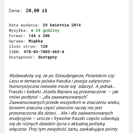
Cena
20,00 zł
Data wydania
29 kwietnia 2014
Wysyłka
w 24 godziny
Format
144 x 206
Oprawa
Miękka
Ilość stron
120
ISBN
978-83-7805-463-4
Dostępność
dostępny
Wydawałoby się, że po Sztaudyngerze, Polańskim czy
Lecu w temacie polska fraszka i poezja satyryczno-
humorystyczna niewiele może się zdarzyć. A jednak...
Fraszki i bzdurki
Józefa Bejnara są przeznaczone – jak
mówi podtytuł – „dla zaawansowanych”.
Zaawansowanych przede wszystkim w znaczeniu wieku,
bowiem znaczna część utworów raczej nie jest
przeznaczona dla dzieci... Ale i dla zaawansowanych
erudycyjnie – urocze i frywolne fraszki często odwołują
się do różnych dziedzin życia z aktualną polityką
włącznie. Przy tym zwięzłość żartu, zaskakujące pointy