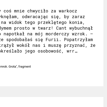
y coś mnie chwyciło za warkocz
yknęłam, odwracając się, by zaraz
 na widok tego przeklętego konia,
dymem prosto w twarz! Cant wybuchnął
o napotkał na mój morderczy wzrok. –
e spodobałaś się Furii. Popatrzyłam
krążył wokół nas i muszę przyznać, że
określało jego osobowość, wrr…
mrok. Grota", fragment