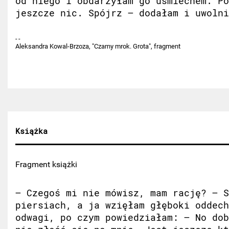
od niego i obdarzyłam go uśmiechem. Po
jeszcze nic. Spójrz – dodałam i uwolni
Aleksandra Kowal-Brzoza, "Czarny mrok. Grota", fragment
Książka
Fragment książki
– Czegoś mi nie mówisz, mam rację? – S
piersiach, a ja wzięłam głęboki oddech
odwagi, po czym powiedziałam: – No dob