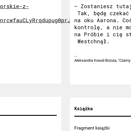
orskie-z-
– Zostaniesz tuta
Tak, będę czekać 
nrcwfauCLyRrqdupug0prJFixjtqQ4GrnU0B2jTm
na oku Aarona. Co
kontrolę, a nie m
na Próbie i cię s
Westchnął.
Aleksandra Kowal-Brzoza, "Czarny 
Książka
Fragment książki