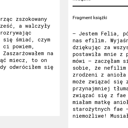
Fragment książki
rząc zszokowany
ześć, a walczyły
rozrywając
– Jestem Felia, p
 się śmiać, czym
nas efilim. Wyjaś
 ci powiem,
dziękując za wszy
 Zaszarżowałem na
postawiła mnie z 
ąć miecz, to on
mówi – zaczęłam s
dy odwróciłem się
sobie, że nefilim
zrodzeni z anioła
może związać się 
przynajmniej tłum
związać się z fae
miałam matkę anio
starożytnych fae 
niemożliwe! Musia