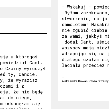
– Wskakuj – powie
Byłam zszokowana,
stworzeniu, co ja
samolotem! Masakr
nie zgubić ciebie
za wami, jakbyś m
dodał Cant, uśmie
wszyscy mają niez
wdrapując się na 
sję u któregoś
dlatego czułam si
powiedział Cant.
leciała przecież 
o Czarny wyruszył
eś ty, Cancie.
y, że wyrazisz
Aleksandra Kowal-Brzoza, "Czarny 
czami i z
eję, że nie będę
am do niego,
m odsunęłam się