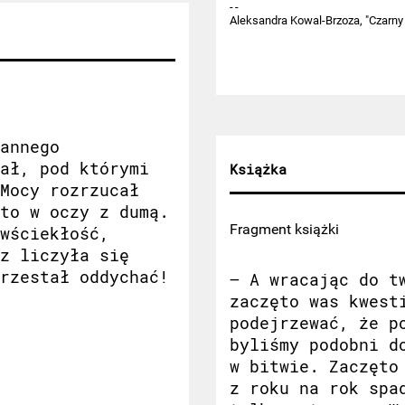
Aleksandra Kowal-Brzoza, "Czarny 
annego
ał, pod którymi
Książka
Mocy rozrzucał
to w oczy z dumą.
Fragment książki
wściekłość,
z liczyła się
rzestał oddychać!
– A wracając do t
zaczęto was kwest
podejrzewać, że p
byliśmy podobni d
w bitwie. Zaczęto
z roku na rok spa