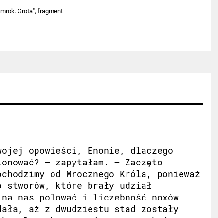
mrok. Grota", fragment
wojej opowieści, Enonie, dlaczego
ionować? – zapytałam. – Zaczęto
ochodzimy od Mrocznego Króla, ponieważ
o stworów, które brały udział
 na nas polować i liczebność noxów
dała, aż z dwudziestu stad zostały