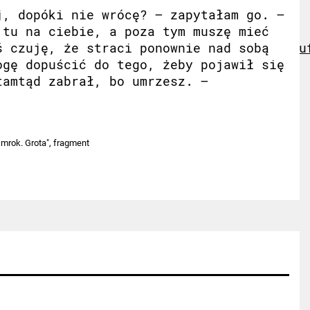
j, dopóki nie wrócę? – zapytałam go. –
tu na ciebie, a poza tym muszę mieć
2IWJsO58eizPLeJLTY6_aem_W6tqBgyVXz7K_QYVu
ś czuję, że straci ponownie nad sobą
ogę dopuścić do tego, żeby pojawił się
tamtąd zabrał, bo umrzesz. –
mrok. Grota", fragment