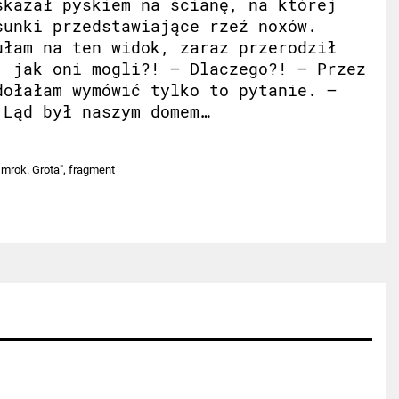
skazał pyskiem na ścianę, na której
sunki przedstawiające rzeź noxów.
ułam na ten widok, zaraz przerodził
, jak oni mogli?! – Dlaczego?! – Przez
dołałam wymówić tylko to pytanie. –
Ląd był naszym domem…
mrok. Grota", fragment