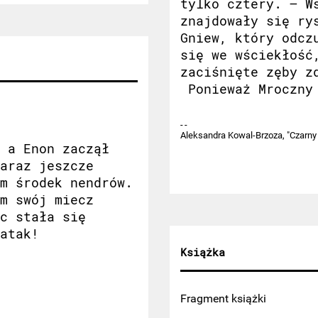
tylko cztery. – W
znajdowały się ry
Gniew, który odcz
się we wściekłość
zaciśnięte zęby z
Ponieważ Mroczny 
Aleksandra Kowal-Brzoza, "Czarny 
 a Enon zaczął
araz jeszcze
m środek nendrów.
m swój miecz
c stała się
atak!
Książka
Fragment książki