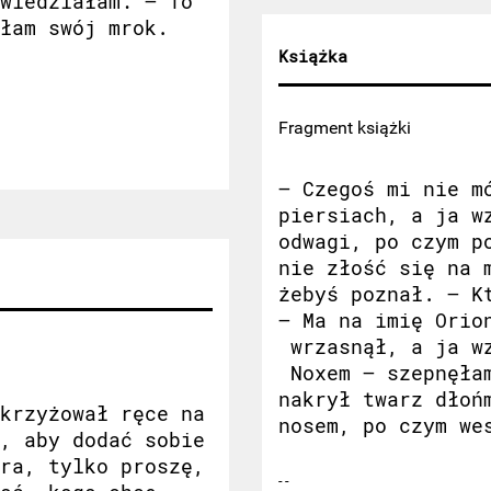
wiedziałam: – To
łam swój mrok.
Książka
Fragment książki
– Czegoś mi nie m
piersiach, a ja w
odwagi, po czym p
nie złość się na 
żebyś poznał. – K
– Ma na imię Orio
wrzasnął, a ja wz
Noxem – szepnęłam
nakrył twarz dłoń
krzyżował ręce na
nosem, po czym we
, aby dodać sobie
ra, tylko proszę,