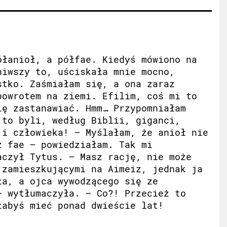
ółanioł, a półfae. Kiedyś mówiono na
niwszy to, uściskała mnie mocno,
stko. Zaśmiałam się, a ona zaraz
powrotem na ziemi. Efilim, coś mi to
ię zastanawiać. Hmm… Przypomniałam
 to byli, według Biblii, giganci,
 i człowieka! – Myślałam, że anioł nie
z fae – powiedziałam. Tak mi
aczył Tytus. – Masz rację, nie może
 zamieszkującymi na Aimeiz, jednak ja
ła, a ojca wywodzącego się ze
– wytłumaczyła. – Co?! Przecież to
łabyś mieć ponad dwieście lat!