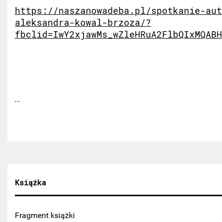
https://naszanowadeba.pl/spotkanie-aut
aleksandra-kowal-brzoza/?
fbclid=IwY2xjawMs_wZleHRuA2FlbQIxMQABH
Książka
Fragment książki