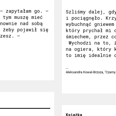
– zapytałam go. –
Szliśmy dalej, gd
 tym muszę mieć
i pociągnęło. Krz
nownie nad sobą
wybuchnąć gniewem
 żeby pojawił się
który prychał mi 
zesz. –
śmiechem, przez c
Wychodzi na to, ż
na ogiera, który 
to imię idealnie 
Aleksandra Kowal-Brzoza, "Czarny 
Książka