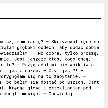
ówisz, mam rację? – Skrzyżował ręce na
zięłam głęboki oddech, aby dodać sobie
owiedziałam: – No dobra, tylko proszę,
mnie. Jest jeszcze ktoś, kogo chcę,
to to? – Przyglądał mi się wnikliwie.
n i jest… noxem. – Czym jest?! –
drygnęłam się na to zapytanie. –
, bo bałam się dostać po uszach. Cant
mi, kręcąc głową i przeklinając pod
stchnął, mówiąc: – Opowiadaj.