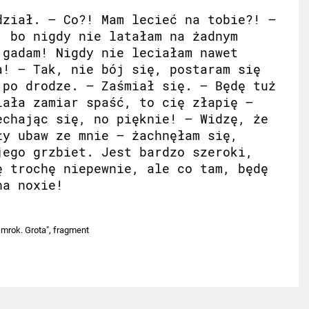
dział. – Co?! Mam lecieć na tobie?! –
 bo nigdy nie latałam na żadnym
 gadam! Nigdy nie leciałam nawet
a! – Tak, nie bój się, postaram się
 po drodze. – Zaśmiał się. – Będę tuż
iała zamiar spaść, to cię złapię –
chając się, no pięknie! – Widzę, że
ły ubaw ze mnie – żachnęłam się,
jego grzbiet. Jest bardzo szeroki,
ę trochę niepewnie, ale co tam, będę
na noxie!
mrok. Grota", fragment