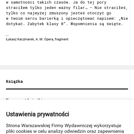
w samotności takich czasów. Ja do tej pory
straciłem tylko jeden ważny filar… – Nie straciłeś,
tylko co najwyżej zmuszony jesteś otoczyć go
w twoim sercu barierką i opieczętować napisem: „Nie
dotykać. Zabytek klasy 0”. Wspomnienia są święte.
Łukasz Kaczmarek, A. M. Opera, fragment
Książka
Fragment książki:
Ustawienia prywatności
Terapia jest jak zbliżanie się do Hadesu, do
miejsca, w którym rzeczywiście stoisz. Dla
Strona Warszawskiej Firmy Wydawniczej wykorzystuje
Maksymiliana była konfrontowaniem się z prawdą
o sobie, płaszczyznami, z których chciał uciec,
pliki cookies w celu analizy odwiedzin oraz zapewnienia