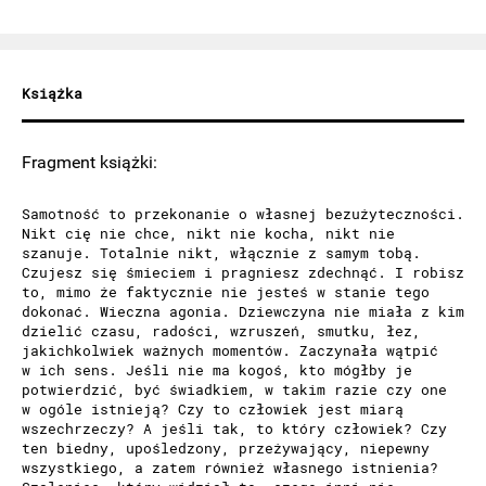
Książka
Fragment książki:
Samotność to przekonanie o własnej bezużyteczności.
Nikt cię nie chce, nikt nie kocha, nikt nie
szanuje. Totalnie nikt, włącznie z samym tobą.
Czujesz się śmieciem i pragniesz zdechnąć. I robisz
to, mimo że faktycznie nie jesteś w stanie tego
dokonać. Wieczna agonia. Dziewczyna nie miała z kim
dzielić czasu, radości, wzruszeń, smutku, łez,
jakichkolwiek ważnych momentów. Zaczynała wątpić
w ich sens. Jeśli nie ma kogoś, kto mógłby je
potwierdzić, być świadkiem, w takim razie czy one
w ogóle istnieją? Czy to człowiek jest miarą
wszechrzeczy? A jeśli tak, to który człowiek? Czy
ten biedny, upośledzony, przeżywający, niepewny
wszystkiego, a zatem również własnego istnienia?