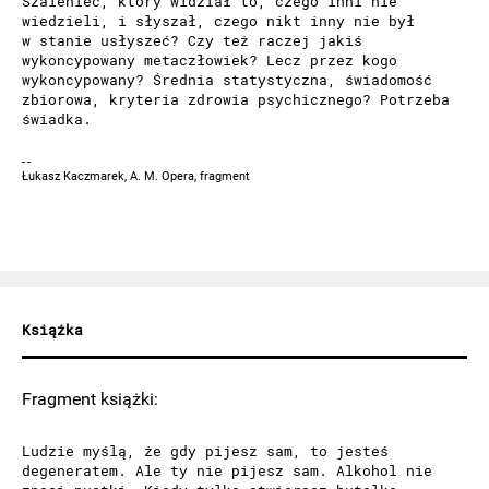
Szaleniec, który widział to, czego inni nie
wiedzieli, i słyszał, czego nikt inny nie był
w stanie usłyszeć? Czy też raczej jakiś
wykoncypowany metaczłowiek? Lecz przez kogo
wykoncypowany? Średnia statystyczna, świadomość
zbiorowa, kryteria zdrowia psychicznego? Potrzeba
świadka.
Łukasz Kaczmarek, A. M. Opera, fragment
Książka
Fragment książki:
Ludzie myślą, że gdy pijesz sam, to jesteś
degeneratem. Ale ty nie pijesz sam. Alkohol nie