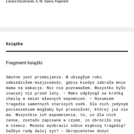
Łukasz Kaczmarek, A. M. Opera, fragment
Książka
Fragment książki:
Smutne jest przemijanie. W ubiegłym roku
odwiedziłem miejscowość, gdzie kiedyś zabrała mnie
mama na wakacje. Nic nie poznawałem. Wszystko było
inaczej niż przed laty. – Maks odpłynął na krótką
chwilę w świat własnych wspomnień. – Rozumiem
tragedie samotnych starszych osób. Dla nich jedynym
pocieszeniem mogłaby być przeszłość, której już nie
ma. Wszystkie ich wspomnienia, to, co dla nich
cenne, zostało zapisane w czymś, co obróciło się
w niwecz. Możesz wyobrazić sobie większą tragedię?
Dałbyś radę dalej żyć? – Okropieństwo dożyć