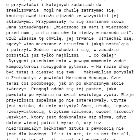
o przyszłości i kolejnych zadaniach do
zrealizowania. Mógł na chwilę zatrzymać się,
kontemplować teraźniejszość ze wszystkimi jej
składowymi. Przypomniały mu się znamienne słowa
Jana Sztaudyngera: „Wieczność za nami i wieczność
przed nami, a dla nas chwila między wiecznościami”.
Czuł właśnie tę chwilę, jej trwanie. Uśmiechał się,
sączył wino mieszane z triumfem i jakąś nostalgią
i patrzył… Goście rozchodzili się, w zasadzie
pozostali już tylko najbliżsi. – I co dalej? –
Dyrygent przedstawienia w pewnym momencie zadał
kompozytorowi niewygodne pytanie. – Na razie chcę
być tutaj i cieszyć się tym. – Maksymilian pomyślał
o Złotoustym z powieści Hermanna Hessego. Czuł
teraz coś podobnego, jak on po skończonym akcie
twórczym. Pragnął oddać się tej pustce, jaka
powstała po wydaniu na świat swoistego życia. Wizje
przyszłości zupełnie go nie interesowały. Czymże
jest sztuka, dziecię artysty? Snem, ułudą, lepszą
rzeczywistością, krzykiem szaleńca, owocem miłości?
Językiem, który jest doskonalszy niż słowa, gdyż
dalece więcej potrafi wyrazić, czy też
niezrozumiałym bełkotem? Sztuka z pewnością nie
jest dla każdego. If it is art, it is not for all,
if it is for all, it is not art – powiedział