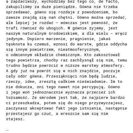
a zapłaciwszy, wychodzimy bez tego co, de facto,
zakupiliśmy za duże pieniądze. Gówna nie trzeba
sprzedawać, gówno się rozdaje z powodzeniem, bo
zawsze znajdą się nań chętni. Gówno można sprzedać,
ale lepiej je rozdać – wówczas jest pewność, że
trafi również do ubogich. W gównie żyjemy, jest
naszym naturalnym środowiskiem, a dla wielu – wręcz
jedynym. Dopiero marzenie, pragnienie, jakaś
tęsknota ku czemuś, wznosi do warstw, gdzie oddycha
się innym powietrzem, nieatmosferycznym,
o odmiennym składzie chemicznym. Kto zakosztował
tego powietrza, choćby raz zachłysnął się nim, temu
trudno będzie powrócić w niższe warstwy atmosfery.
A gdy już na powrót się w nich znajdzie, poczuje
cały odór gówna. Przesiąknięci nim będą ludzie,
rzeczy, idee, zresztą całkiem nieświadomie. Im to
nie dokucza, oni tego nawet nie percypują. Gówno
i jego woń jednoznacznie wyznacza przecież ich
tożsamość. Ze smrodem jest tak, że najpierw bardzo
ci przeszkadza, potem się do niego przyzwyczajasz,
zaczynasz akceptować fakt jego istnienia, następnie
przestajesz go czuć, a wreszcie sam się nim
stajesz.