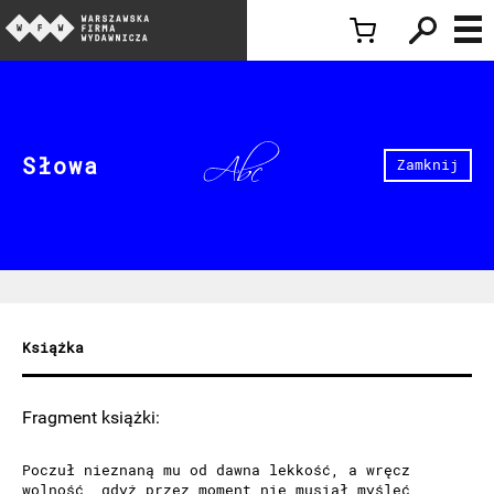
Słowa
Zamknij
Książka
Fragment książki:
Poczuł nieznaną mu od dawna lekkość, a wręcz
wolność, gdyż przez moment nie musiał myśleć