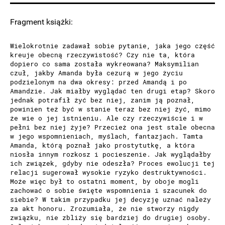
Fragment książki:
Wielokrotnie zadawał sobie pytanie, jaka jego część
kreuje obecną rzeczywistość? Czy nie ta, która
dopiero co sama została wykreowana? Maksymilian
czuł, jakby Amanda była cezurą w jego życiu
podzielonym na dwa okresy: przed Amandą i po
Amandzie. Jak miałby wyglądać ten drugi etap? Skoro
jednak potrafił żyć bez niej, zanim ją poznał,
powinien też być w stanie teraz bez niej żyć, mimo
że wie o jej istnieniu. Ale czy rzeczywiście i w
pełni bez niej żyje? Przecież ona jest stale obecna
w jego wspomnieniach, myślach, fantazjach. Tamta
Amanda, którą poznał jako prostytutkę, a która
niosła innym rozkosz i pocieszenie. Jak wyglądałby
ich związek, gdyby nie odeszła? Proces ewolucji tej
relacji sugerował wysokie ryzyko destruktywności.
Może więc był to ostatni moment, by oboje mogli
zachować o sobie święte wspomnienia i szacunek do
siebie? W takim przypadku jej decyzję uznać należy
za akt honoru. Zrozumiała, że nie stworzy nigdy
związku, nie zbliży się bardziej do drugiej osoby.