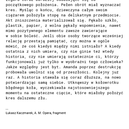
początkowego położenia. Pełen obrót miał wyznaczać
kres. Myśląc o końcu, dziewczyna całym swoim
ciężarem położyła stopę na delikatnym przedmiocie.
Akt zniszczenia materializował się. Pękało szkło,
plastik, papier, z wolna pękały wspomnienia, nawet
mimo pozytywnego elementu zawsze zawierające
w sobie boleść. Jeśli obie osoby tworzące wcześniej
relację przestają pamiętać, czy można w ogóle
mówić, że coś kiedyś między nimi istniało? A kiedy
ostatnia z nich umiera, czy nie ginie też wtedy
historia, czy nie umierają ostatecznie ci, którzy
funkcjonowali już tylko w wyobraźni tego człowieka?
Jakże względny jest byt. Amanda poprzez destrukcję
próbowała uwolnić się od przeszłości. Kolejny już
raz. A historia stawała się coraz dłuższa, na nowo
potwierdzając samą siebie. Utknąwszy w kołowrotku
błędnego koła, wyczekiwała najstosowniejszego
momentu na ostateczne cięcie, które miałoby położyć
kres dalszemu złu.
Łukasz Kaczmarek, A. M. Opera, fragment