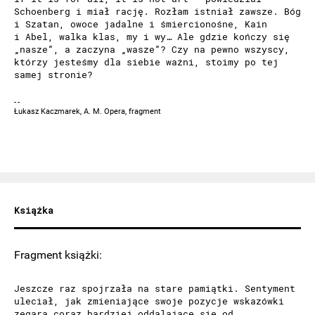
Schoenberg i miał rację. Rozłam istniał zawsze. Bóg
i Szatan, owoce jadalne i śmiercionośne, Kain
i Abel, walka klas, my i wy… Ale gdzie kończy się
„nasze”, a zaczyna „wasze”? Czy na pewno wszyscy,
którzy jesteśmy dla siebie ważni, stoimy po tej
samej stronie?
Łukasz Kaczmarek, A. M. Opera, fragment
Książka
Fragment książki:
Jeszcze raz spojrzała na stare pamiątki. Sentyment
uleciał, jak zmieniające swoje pozycje wskazówki
zegara coraz bardziej oddalające się od