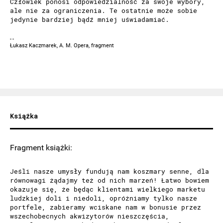
Człowiek ponosi odpowiedzialność za swoje wybory,
ale nie za ograniczenia. Te ostatnie może sobie
jedynie bardziej bądź mniej uświadamiać.
Łukasz Kaczmarek, A. M. Opera, fragment
Książka
Fragment książki:
Jeśli nasze umysły fundują nam koszmary senne, dla
równowagi żądajmy też od nich marzeń! Łatwo bowiem
okazuje się, że będąc klientami wielkiego marketu
ludzkiej doli i niedoli, opróżniamy tylko nasze
portfele, zabieramy wciskane nam w bonusie przez
wszechobecnych akwizytorów nieszczęścia,