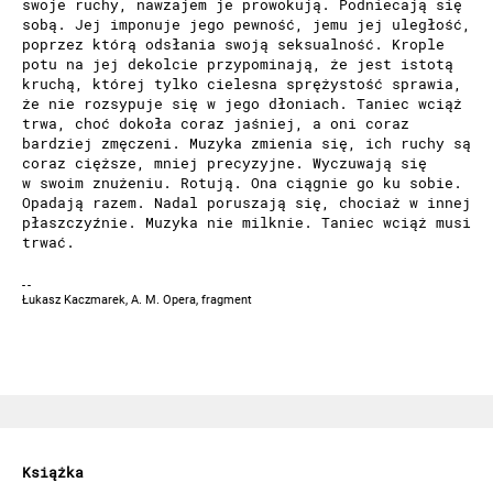
swoje ruchy, nawzajem je prowokują. Podniecają się
sobą. Jej imponuje jego pewność, jemu jej uległość,
poprzez którą odsłania swoją seksualność. Krople
potu na jej dekolcie przypominają, że jest istotą
kruchą, której tylko cielesna sprężystość sprawia,
że nie rozsypuje się w jego dłoniach. Taniec wciąż
trwa, choć dokoła coraz jaśniej, a oni coraz
bardziej zmęczeni. Muzyka zmienia się, ich ruchy są
coraz cięższe, mniej precyzyjne. Wyczuwają się
w swoim znużeniu. Rotują. Ona ciągnie go ku sobie.
Opadają razem. Nadal poruszają się, chociaż w innej
płaszczyźnie. Muzyka nie milknie. Taniec wciąż musi
trwać.
Łukasz Kaczmarek, A. M. Opera, fragment
Książka