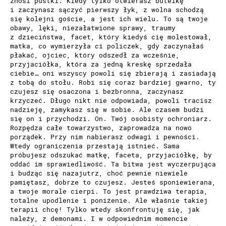
znosi pustki. Kiedy tylko otwierasz butelkę
i zaczynasz sączyć pierwszy łyk, z wolna schodzą
się kolejni goście, a jest ich wielu. To są twoje
obawy, lęki, niezałatwione sprawy, traumy
z dzieciństwa, facet, który kiedyś cię molestował,
matka, co wymierzyła ci policzek, gdy zaczynałaś
płakać, ojciec, który odszedł za wcześnie,
przyjaciółka, która za jedną kreskę sprzedała
ciebie… oni wszyscy powoli się zbierają i zasiadają
z tobą do stołu. Robi się coraz bardziej gwarno, ty
czujesz się osaczona i bezbronna, zaczynasz
krzyczeć. Długo nikt nie odpowiada, powoli tracisz
nadzieję, zamykasz się w sobie. Ale czasem budzi
się on i przychodzi. On. Twój osobisty ochroniarz.
Rozpędza całe towarzystwo, zaprowadza na nowo
porządek. Przy nim nabierasz odwagi i pewności.
Wtedy ograniczenia przestają istnieć. Sama
próbujesz odszukać matkę, faceta, przyjaciółkę, by
oddać im sprawiedliwość. Ta bitwa jest wyczerpująca
i budząc się nazajutrz, choć pewnie niewiele
pamiętasz, dobrze to czujesz. Jesteś sponiewierana,
a twoje morale cierpi. To jest prawdziwa terapia,
totalne upodlenie i poniżenie. Ale właśnie takiej
terapii chcę! Tylko wtedy skonfrontuję się, jak
należy, z demonami. I w odpowiednim momencie