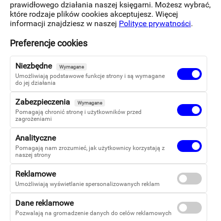
i wewnętrznymi postaciami, przed którymi pragnął
prawidłowego działania naszej księgarni. Możesz wybrać,
się skryć. Choć jednak zakłócała jego aktualny
które rodzaje plików cookies akceptujesz. Więcej
komfort, niekiedy niebezpiecznie wkraczając
informacji znajdziesz w naszej
Polityce prywatności
.
w zakazane obszary, w rzeczywistości sprzyjała
potrzebom jądra jego jestestwa.
Preferencje cookies
Niezbędne
Łukasz Kaczmarek, A. M. Opera, fragment
Wymagane
Umożliwiają podstawowe funkcje strony i są wymagane
do jej działania
Zabezpieczenia
Wymagane
Pomagają chronić stronę i użytkowników przed
zagrożeniami
Analityczne
Pomagają nam zrozumieć, jak użytkownicy korzystają z
naszej strony
Reklamowe
Umożliwiają wyświetlanie spersonalizowanych reklam
Dane reklamowe
Pozwalają na gromadzenie danych do celów reklamowych