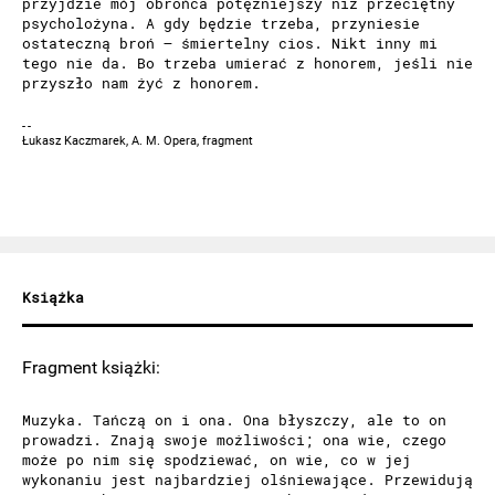
przyjdzie mój obrońca potężniejszy niż przeciętny
psycholożyna. A gdy będzie trzeba, przyniesie
ostateczną broń – śmiertelny cios. Nikt inny mi
tego nie da. Bo trzeba umierać z honorem, jeśli nie
przyszło nam żyć z honorem.
Łukasz Kaczmarek, A. M. Opera, fragment
Książka
Fragment książki:
Muzyka. Tańczą on i ona. Ona błyszczy, ale to on
prowadzi. Znają swoje możliwości; ona wie, czego
może po nim się spodziewać, on wie, co w jej
wykonaniu jest najbardziej olśniewające. Przewidują